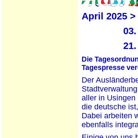
April 2025 >
03.
21. Okt
Die Tagesordnun
Tagespresse verö
Der Ausländerbei
Stadtverwaltung
aller in Usinge
die deutsche is
Dabei arbeiten 
ebenfalls integr
Einige von uns 