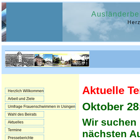
Ausländerbei
Her
Aktuelle T
Herzlich Willkommen
Arbeit und Ziele
Oktober 28
Umfrage Frauenschwimmen in Usingen
Wahl des Beirats
Wir suchen 
Aktuelles
Termine
nächsten Au
Presseberichte