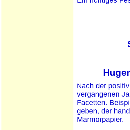
Hugen
ach der positi
N
vergangenen Jah
Facetten. Beisp
geben, der hand
Marmorpapier.